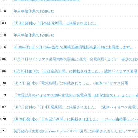
2.10
年末年始休業のお知らせ
9.03
9月3日発刊の「日本経済新聞」に掲載されました。
2.18
年末年始休業のお知らせ
2.16
2018年2月1日/2日 {5年連続}で川崎国際環境技術展2018に出展致します。
2.06
12月21日<バイオマス発電燃料の開発と混焼・発電利用>セミナー参加のお
2.06
12月05日発刊の「日経産業新聞」に掲載されました。/ 液体バイオマス発電
6.30
6月27日発刊の「電気新聞」に掲載されました。/ 液体バイオマス発電
6.19
「木質以外のバイオマス燃料化技術と発電利用（経済性含め）」セミナー
6.07
6月7日発刊の「日刊工業新聞」に掲載されました。（液体バイオマス発電
4.28
4月28日発刊の「日本経済新聞」に掲載されました。（パーム油発電/ナノ
3.21
矢野経済研究所発行[Yano E plus 2017年3月号]に掲載されました (ナノエ