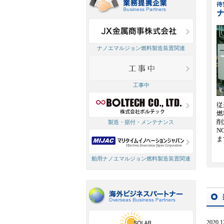
ナノエマルジョン燃料製造装置関連
工事中
従
燃
削
製造・据付・メンテナンス
N
ま
舶用ナノエマルジョン燃料製造装置関連
2020.1