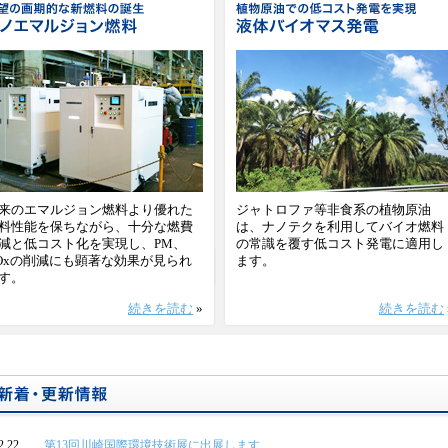
来のエマルジョン燃料より優れた
ジャトロファ等非食系の植物原油
料性能を保ちながら、十分な燃費
は、ナノテクを利用してバイオ燃料
減と低コスト化を実現し、PM、
の常識を覆す低コスト発電に適用し
Oxの削減にも顕著な効果が見られ
ます。
す。
続きを読む
»
続きを読む
2.22
第13回川崎国際環境技術展に出展します