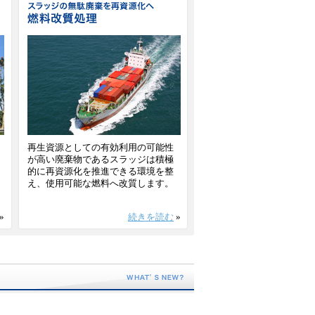
再生資源としての有効利用の可能性
が高い廃棄物であるスラッジは積極
的に再資源化を推進できる環境を整
え、使用可能な燃料へ改質します。
»
続きを読む
»